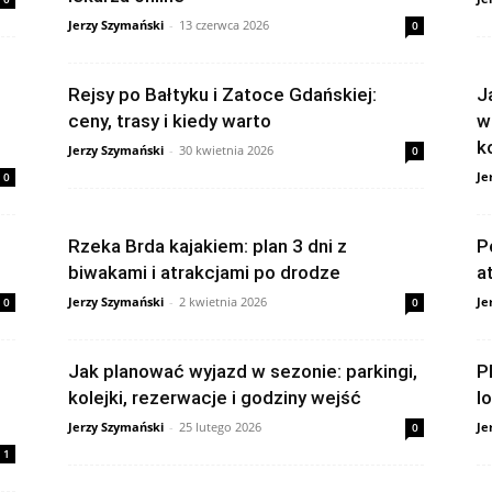
Jerzy Szymański
-
13 czerwca 2026
0
Rejsy po Bałtyku i Zatoce Gdańskiej:
J
ceny, trasy i kiedy warto
w
k
Jerzy Szymański
-
30 kwietnia 2026
0
Je
0
Rzeka Brda kajakiem: plan 3 dni z
P
biwakami i atrakcjami po drodze
a
Jerzy Szymański
-
2 kwietnia 2026
Je
0
0
Jak planować wyjazd w sezonie: parkingi,
P
kolejki, rezerwacje i godziny wejść
l
Jerzy Szymański
-
25 lutego 2026
Je
0
1