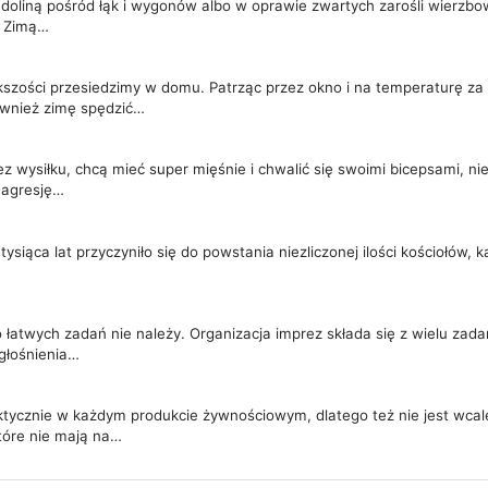
ką doliną pośród łąk i wygonów albo w oprawie zwartych zarośli wierzb
| Zimą…
kszości przesiedzimy w domu. Patrząc przez okno i na temperaturę za
ównież zimę spędzić…
 wysiłku, chcą mieć super mięśnie i chwalić się swoimi bicepsami, nie
 agresję…
siąca lat przyczyniło się do powstania niezliczonej ilości kościołów, kap
 łatwych zadań nie należy. Organizacja imprez składa się z wielu zada
agłośnienia…
tycznie w każdym produkcie żywnościowym, dlatego też nie jest wcale
które nie mają na…