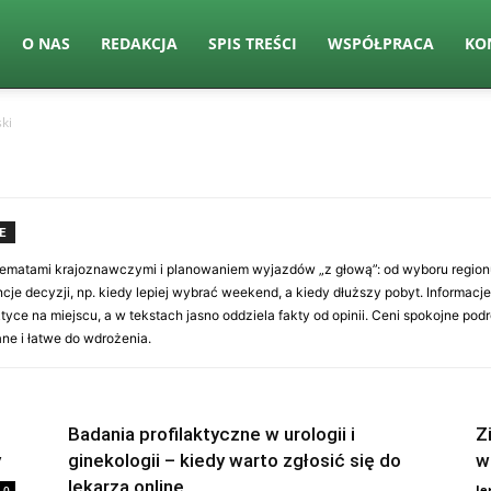
O NAS
REDAKCJA
SPIS TREŚCI
WSPÓŁPRACA
KO
ki
E
 tematami krajoznawczymi i planowaniem wyjazdów „z głową”: od wyboru regio
e decyzji, np. kiedy lepiej wybrać weekend, a kiedy dłuższy pobyt. Informacje
ktyce na miejscu, a w tekstach jasno oddziela fakty od opinii. Ceni spokojne po
ne i łatwe do wdrożenia.
Badania profilaktyczne w urologii i
Z
y
ginekologii – kiedy warto zgłosić się do
w
lekarza online
Je
0