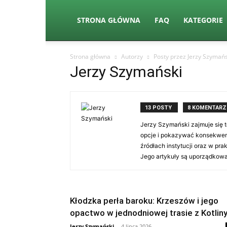
STRONA GŁÓWNA
FAQ
KATEGORIE
Strona główna
Autorzy
Posty przez Jerzy Szymańs
Jerzy Szymański
13 POSTY
8 KOMENTARZ
Jerzy Szymański zajmuje się
opcje i pokazywać konsekwencj
źródłach instytucji oraz w pra
Jego artykuły są uporządkowa
Kłodzka perła baroku: Krzeszów i jego
opactwo w jednodniowej trasie z Kotlin
Jerzy Szymański
-
4 lipca 2026