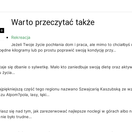
Warto przeczytać także
0
Rekreacja
Jeżeli Twoje życie pochłania dom i praca, ale mimo to chciałbyś
zbędne kilogramy lub po prostu poprawić swoją kondycję przy…
taje się dbanie o sylwetkę. Mało kto zaniedbuje swoją dietę oraz akt
u życia…
ajpiękniejszą część tego regionu nazwano Szwajcarią Kaszubską ze w
u Alpom?pola, lasy, łąki…
asz się nad tym, jak zarezerwować najlepsze noclegi w górach albo na
 nie było trudne…