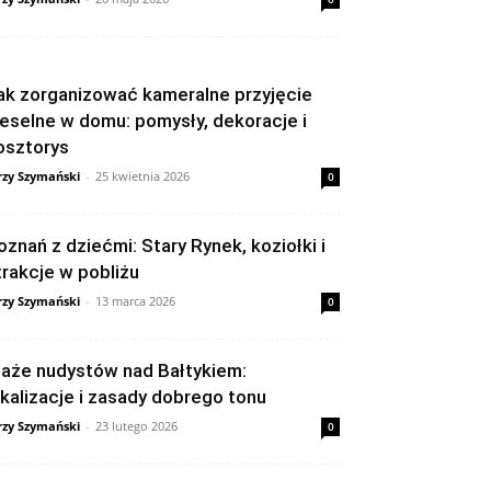
ak zorganizować kameralne przyjęcie
eselne w domu: pomysły, dekoracje i
osztorys
rzy Szymański
-
25 kwietnia 2026
0
oznań z dziećmi: Stary Rynek, koziołki i
trakcje w pobliżu
rzy Szymański
-
13 marca 2026
0
laże nudystów nad Bałtykiem:
okalizacje i zasady dobrego tonu
rzy Szymański
-
23 lutego 2026
0