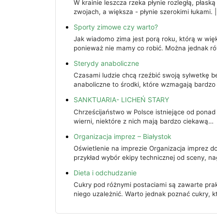
W krainie leszcza rzeka płynie rozległą, płas
zwojach, a większa - płynie szerokimi łukami. 
Sporty zimowe czy warto?
Jak wiadomo zima jest porą roku, którą w wię
ponieważ nie mamy co robić. Można jednak r
Sterydy anaboliczne
Czasami ludzie chcą rzeźbić swoją sylwetkę bez
anaboliczne to środki, które wzmagają bardzo
SANKTUARIA- LICHEŃ STARY
Chrześcijaństwo w Polsce istniejące od ponad ty
wierni, niektóre z nich mają bardzo ciekawą…
Organizacja imprez – Białystok
Oświetlenie na imprezie Organizacja imprez do
przykład wybór ekipy technicznej od sceny, n
Dieta i odchudzanie
Cukry pod różnymi postaciami są zawarte prak
niego uzależnić. Warto jednak poznać cukry, 