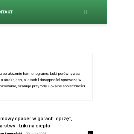
NTAKT
nu po ułożenie harmonogramu. Lubi porównywać
 o atrakcjach, biletach i dostępności sprawdza w
dróżowanie, szanuje przyrodę i lokalne społeczności.
imowy spacer w górach: sprzęt,
arstwy i triki na ciepło
rzy Szymański
-
20 maja 2026
0